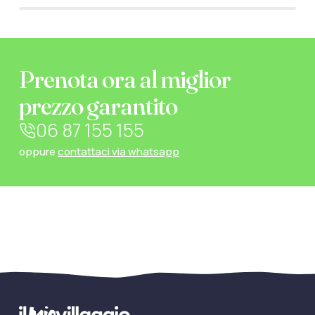
Prenota ora al miglior
prezzo garantito
06 87 155 155
oppure
contattaci via whatsapp