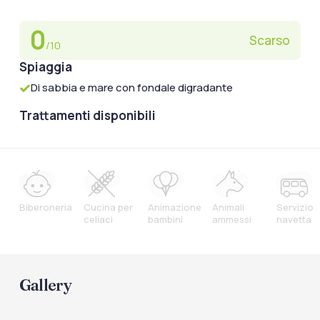
0
Scarso
/10
Spiaggia
Di sabbia e mare con fondale digradante
Trattamenti disponibili
Biberoneria
Cucina per
Animazione
Animali
Servizio
celiaci
bambini
ammessi
navetta
Gallery