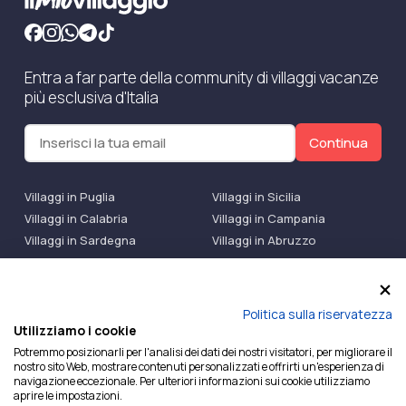
Entra a far parte della community di villaggi vacanze
più esclusiva d'Italia
Continua
Villaggi in Puglia
Villaggi in Sicilia
Villaggi in Calabria
Villaggi in Campania
Villaggi in Sardegna
Villaggi in Abruzzo
Villaggi Bluserena
Villaggi TH Resort
Villaggi Futura
IlMioVillaggio Club
Accedi alle Promo
Politica sulla riservatezza
Utilizziamo i cookie
Ilmiovillaggio è un marchio di Ekiwi S.r.l.
Potremmo posizionarli per l'analisi dei dati dei nostri visitatori, per migliorare il
nostro sito Web, mostrare contenuti personalizzati e offrirti un'esperienza di
Licenza Agenzia Viaggi e Turismo n° 2015/0133251 del
navigazione eccezionale. Per ulteriori informazioni sui cookie utilizziamo
26/02/2015 e coperta da RC per Agenzia di Viaggi n°
aprire le impostazioni.
OX00081147 REVO Specialty LiabilityXTravel Agencies.