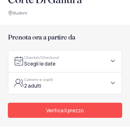
documenti di viaggio.
Budoni
Accedi / Registrati
Prenota ora a partire da
Checkin/Checkout
Scegli le date
Camere e ospiti
2 adulti
Verifica il prezzo