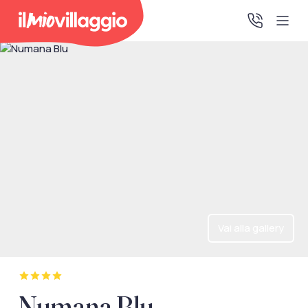
Home
Promo Speciali
Destinazioni
IMV Club
Vai alla gallery
La tua area riservata
Accedi alla tua area riservata per vedere i tuoi preventivi
Numana Blu
e le tue pratiche, gestire i pagamenti e scaricare i tuoi