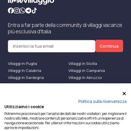
Entra a far parte della community di villaggi vacanze
più esclusiva d'Italia
Continua
Villaggi in Puglia
Villaggi in Sicilia
Villaggi in Calabria
Villaggi in Campania
Villaggi in Sardegna
Villaggi in Abruzzo
Villaggi Bluserena
Villaggi TH Resort
Villaggi Futura
IlMioVillaggio Club
Accedi alle Promo
Politica sulla riservatezza
Utilizziamo i cookie
Ilmiovillaggio è un marchio di Ekiwi S.r.l.
Potremmo posizionarli per l'analisi dei dati dei nostri visitatori, per migliorare il
nostro sito Web, mostrare contenuti personalizzati e offrirti un'esperienza di
Licenza Agenzia Viaggi e Turismo n° 2015/0133251 del
navigazione eccezionale. Per ulteriori informazioni sui cookie utilizziamo
26/02/2015 e coperta da RC per Agenzia di Viaggi n°
aprire le impostazioni.
OX00081147 REVO Specialty LiabilityXTravel Agencies.