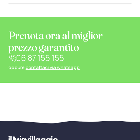
Prenota ora al miglior
prezzo garantito
06 87 155 155
oppure
contattaci via whatsapp