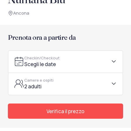
documenti di viaggio.
Ancona
Accedi / Registrati
Prenota ora a partire da
Checkin/Checkout
Scegli le date
Camere e ospiti
2 adulti
Verifica il prezzo