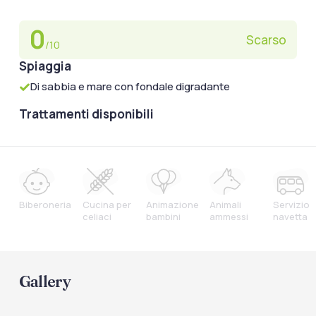
0
Scarso
/10
Spiaggia
Di sabbia e mare con fondale digradante
Trattamenti disponibili
Biberoneria
Cucina per
Animazione
Animali
Servizio
celiaci
bambini
ammessi
navetta
Gallery