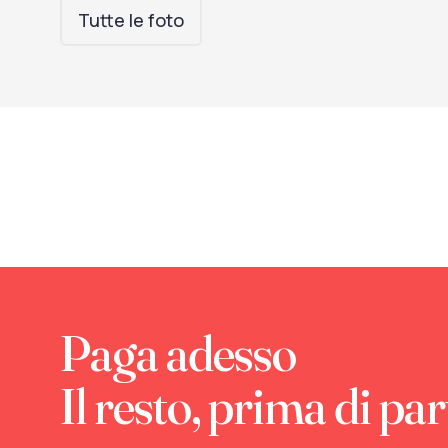
Tutte le foto
Paga adesso
Il resto, prima di par