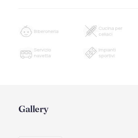
Cucina per
Biberoneria
celiaci
Servizio
Impianti
navetta
sportivi
Gallery