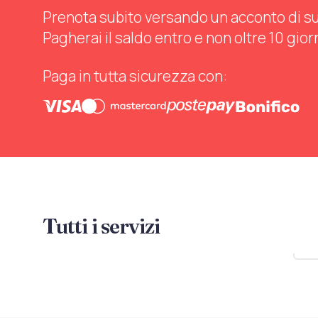
Prenota subito versando un acconto di sul 
Pagherai il saldo entro e non oltre 10 gior
Paga in tutta sicurezza con:
Tutti i servizi
Mo