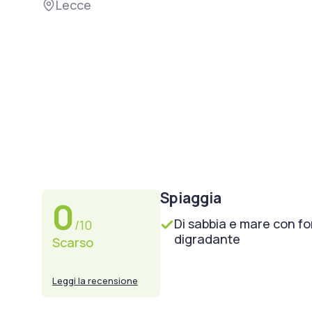
Lecce
Spiaggia
0
Di sabbia e mare con f
/10
digradante
Scarso
Leggi la recensione