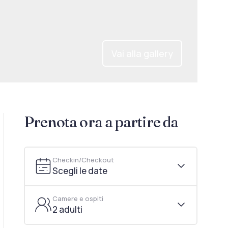
Vai alla gallery
Prenota ora a partire da
Checkin/Checkout
Scegli le date
Camere e ospiti
2 adulti