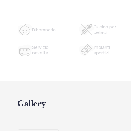
Cucina per
Biberoneria
celiaci
Servizio
Impianti
navetta
sportivi
Gallery