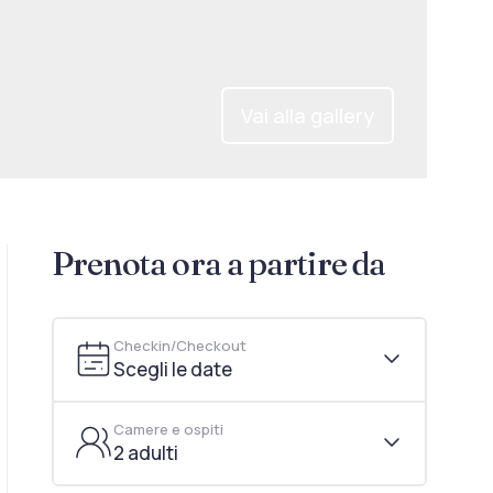
Vai alla gallery
Prenota ora a partire da
Checkin/Checkout
Scegli le date
Camere e ospiti
2 adulti