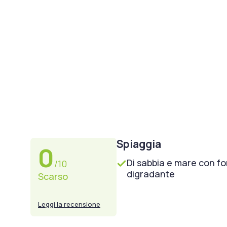
Spiaggia
0
Di sabbia e mare con f
/10
digradante
Scarso
Leggi la recensione