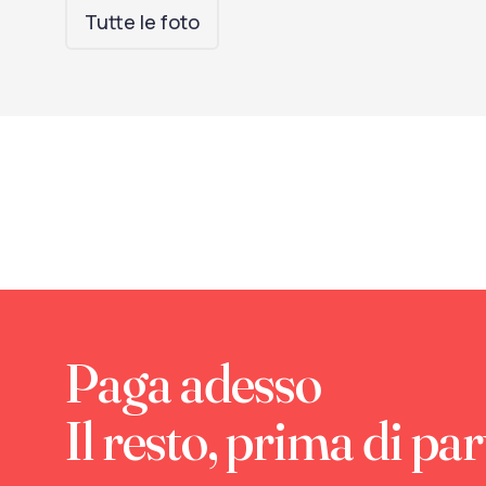
Tutte le foto
Paga adesso
Il resto, prima di par