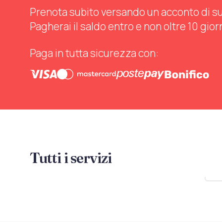
Prenota subito versando un acconto di sul 
Pagherai il saldo entro e non oltre 10 gior
Paga in tutta sicurezza con:
Tutti i servizi
Mo