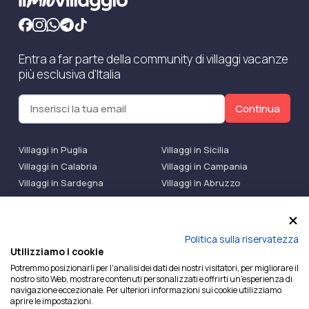
Entra a far parte della community di villaggi vacanze
più esclusiva d'Italia
Continua
Villaggi in Puglia
Villaggi in Sicilia
Villaggi in Calabria
Villaggi in Campania
Villaggi in Sardegna
Villaggi in Abruzzo
Villaggi Bluserena
Villaggi TH Resort
Villaggi Futura
IlMioVillaggio Club
Accedi alle Promo
Politica sulla riservatezza
Utilizziamo i cookie
Ilmiovillaggio è un marchio di Ekiwi S.r.l.
Potremmo posizionarli per l'analisi dei dati dei nostri visitatori, per migliorare il
nostro sito Web, mostrare contenuti personalizzati e offrirti un'esperienza di
Licenza Agenzia Viaggi e Turismo n° 2015/0133251 del
navigazione eccezionale. Per ulteriori informazioni sui cookie utilizziamo
26/02/2015 e coperta da RC per Agenzia di Viaggi n°
aprire le impostazioni.
OX00081147 REVO Specialty LiabilityXTravel Agencies.