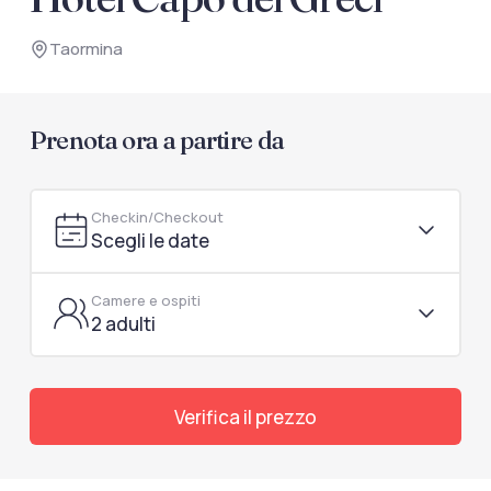
documenti di viaggio.
Taormina
Accedi / Registrati
Prenota ora a partire da
Checkin/Checkout
Scegli le date
Camere e ospiti
2 adulti
Verifica il prezzo