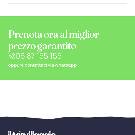
Prenota ora al miglior
prezzo garantito
06 87 155 155
oppure
contattaci via whatsapp