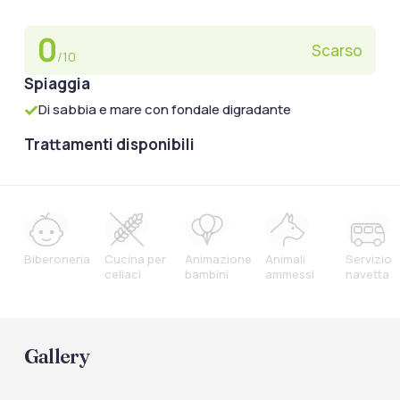
0
Scarso
/10
Spiaggia
Di sabbia e mare con fondale digradante
Trattamenti disponibili
Biberoneria
Cucina per
Animazione
Animali
Servizio
celiaci
bambini
ammessi
navetta
Gallery