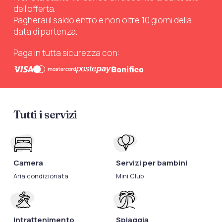
dell’offerta.
Pagherai il saldo entro e non oltre 10 giorni della
data di partenza.
Paga in tutta sicurezza con:
Tutti i servizi
Camera
Servizi per bambini
Aria condizionata
Mini Club
Intrattenimento
Spiaggia