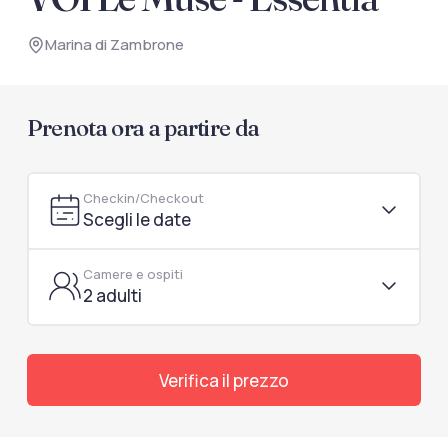
documenti di viaggio.
Marina di Zambrone
Accedi / Registrati
Prenota ora a partire da
Checkin/Checkout
Scegli le date
Camere e ospiti
2 adulti
Verifica il prezzo