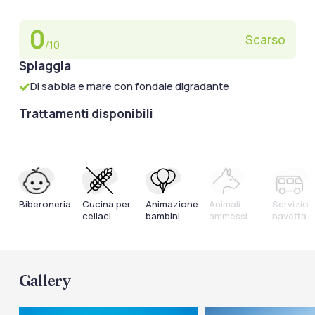
0
Scarso
/10
Spiaggia
Di sabbia e mare con fondale digradante
Trattamenti disponibili
Biberoneria
Cucina per
Animazione
Animali
Servizio
celiaci
bambini
ammessi
navetta
Gallery