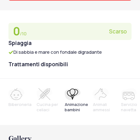
0
Scarso
/10
Spiaggia
Di sabbia e mare con fondale digradante
Trattamenti disponibili
Biberoneria
Cucina per
Animazione
Animali
Servizio
celiaci
bambini
ammessi
navetta
Gallery