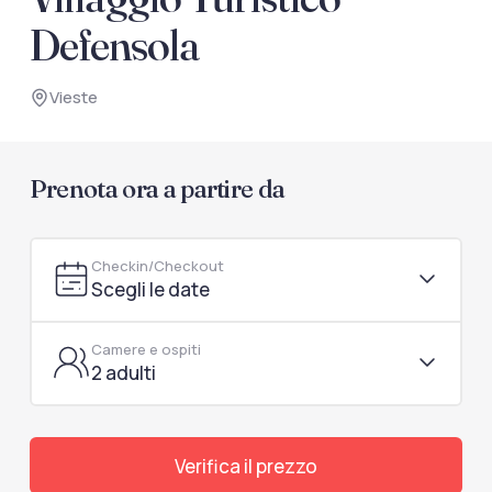
documenti di viaggio.
Defensola
Accedi / Registrati
Vieste
Prenota ora a partire da
Checkin/Checkout
Scegli le date
Camere e ospiti
2 adulti
Verifica il prezzo