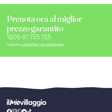
Prenota ora al miglior
prezzo garantito
06 87 155 155
oppure
contattaci via whatsapp