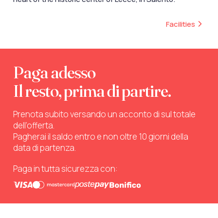
Facilities
Paga adesso
Il resto, prima di partire.
Prenota subito versando un acconto di sul totale
dell’offerta.
Pagherai il saldo entro e non oltre 10 giorni della
data di partenza.
Paga in tutta sicurezza con: