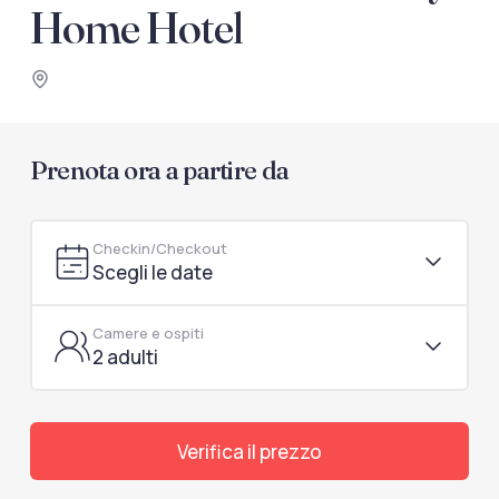
documenti di viaggio.
Home Hotel
Accedi / Registrati
Prenota ora a partire da
Checkin/Checkout
Scegli le date
Camere e ospiti
2 adulti
Verifica il prezzo