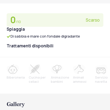
0
Scarso
/10
Spiaggia
Di sabbia e mare con fondale digradante
Trattamenti disponibili
Biberoneria
Cucina per
Animazione
Animali
Servizio
celiaci
bambini
ammessi
navetta
Gallery