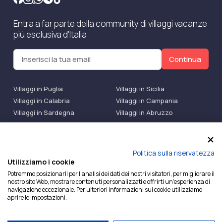
Entra a far parte della community di villaggi vacanze
più esclusiva d'Italia
Continua
Villaggi in Puglia
Villaggi in Sicilia
Villaggi in Calabria
Villaggi in Campania
Villaggi in Sardegna
Villaggi in Abruzzo
Villaggi Bluserena
Villaggi TH Resort
Villaggi Futura
IlMioVillaggio Club
Accedi alle Promo
Politica sulla riservatezza
Utilizziamo i cookie
Ilmiovillaggio è un marchio di Ekiwi S.r.l.
Potremmo posizionarli per l'analisi dei dati dei nostri visitatori, per migliorare il
nostro sito Web, mostrare contenuti personalizzati e offrirti un'esperienza di
Licenza Agenzia Viaggi e Turismo n° 2015/0133251 del
navigazione eccezionale. Per ulteriori informazioni sui cookie utilizziamo
26/02/2015 e coperta da RC per Agenzia di Viaggi n°
aprire le impostazioni.
OX00081147 REVO Specialty LiabilityXTravel Agencies.
P.Iva e C.F. 07780151218 — REA: NA – 909077