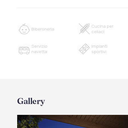
Cucina per
Biberoneria
celiaci
Servizio
Impianti
navetta
sportivi
Gallery