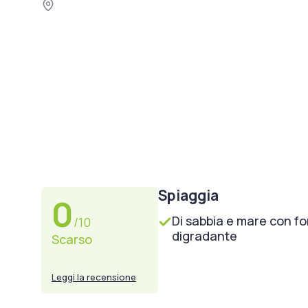
Spiaggia
0
Di sabbia e mare con f
/10
digradante
Scarso
Leggi la recensione