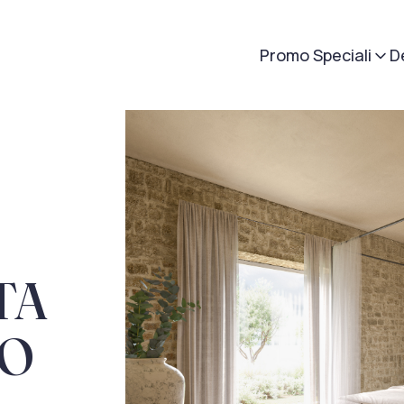
Promo Speciali
D
TA
GO