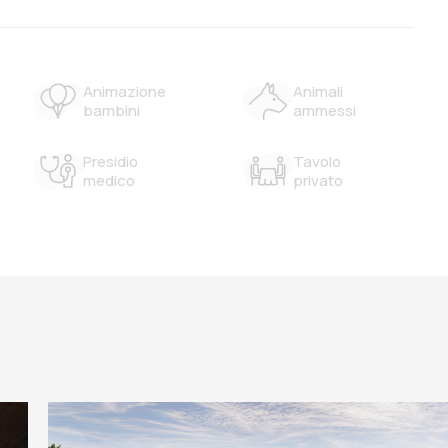
Animazione
Animali
bambini
ammessi
Presidio
Tavolo
medico
privato