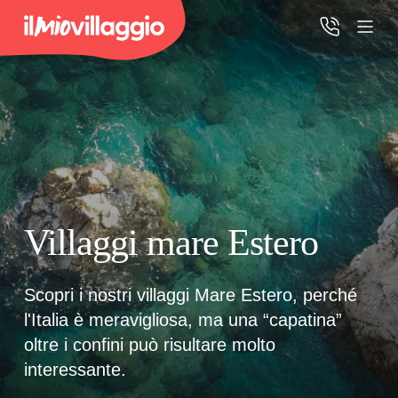
Home
Promo Speciali
Destinazioni
Villaggi mare Estero
IMV Club
Scopri i nostri villaggi Mare Estero, perché
l'Italia è meravigliosa, ma una “capatina”
La tua area riservata
oltre i confini può risultare molto
Accedi alla tua area riservata per vedere i tuoi preventivi e le
interessante.
tue pratiche, gestire i pagamenti e scaricare i tuoi documenti