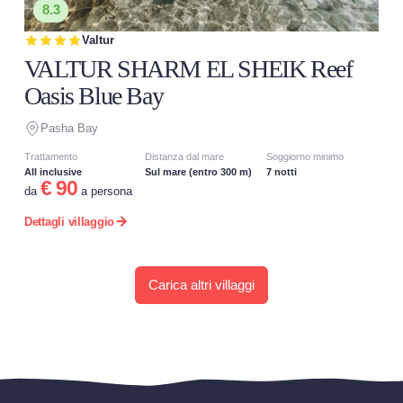
8.3
Valtur
VALTUR SHARM EL SHEIK Reef
Oasis Blue Bay
Pasha Bay
Trattamento
Distanza dal mare
Soggiorno minimo
All inclusive
Sul mare (entro 300 m)
7 notti
€ 90
da
a persona
Dettagli villaggio
Carica altri villaggi