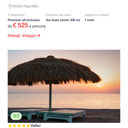
Atollo Haa Alifu
Trattamento
Distanza dal mare
Soggiorno minimo
Premium all inclusive
Sul mare (entro 300 m)
7 notti
€ 525
da
a persona
Dettagli villaggio
8.5
Valtur