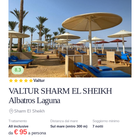
8.3
Valtur
VALTUR SHARM EL SHEIKH
Albatros Laguna
Sharm El Sheikh
Trattamento
Distanza dal mare
Soggiorno minimo
All inclusive
Sul mare (entro 300 m)
7 notti
€ 95
da
a persona