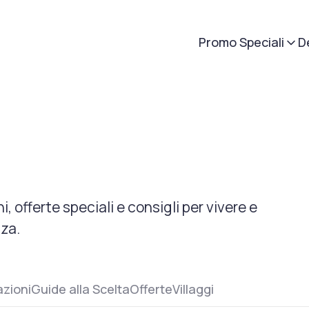
Promo Speciali
D
, offerte speciali e consigli per vivere e
nza.
azioni
Guide alla Scelta
Offerte
Villaggi