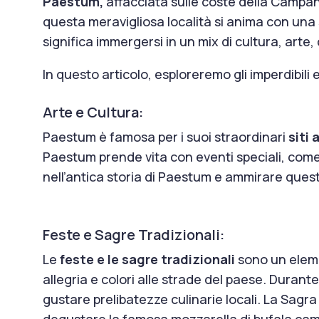
Paestum,
affacciata sulle coste della Campania
questa meravigliosa località si anima con una s
significa immergersi in un mix di cultura, arte,
In questo articolo, esploreremo gli imperdibil
Arte e Cultura:
Paestum è famosa per i suoi straordinari
siti 
Paestum prende vita con eventi speciali, come s
nell’antica storia di Paestum e ammirare quest
Feste e Sagre Tradizionali:
Le
feste e le sagre tradizionali
sono un eleme
allegria e colori alle strade del paese. Durante
gustare prelibatezze culinarie locali. La Sagra
degustare la famosa mozzarella di bufala ca