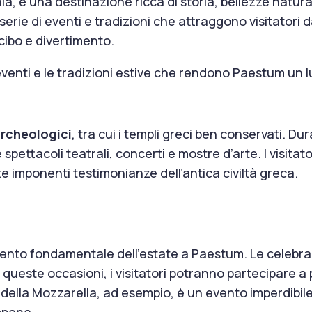
, è una destinazione ricca di storia, bellezze natural
erie di eventi e tradizioni che attraggono visitatori 
 cibo e divertimento.
i eventi e le tradizioni estive che rendono Paestum un
archeologici
, tra cui i templi greci ben conservati. Dur
pettacoli teatrali, concerti e mostre d’arte. I visitat
e imponenti testimonianze dell’antica civiltà greca.
nto fondamentale dell’estate a Paestum. Le celebrazio
 queste occasioni, i visitatori potranno partecipare a p
 della Mozzarella, ad esempio, è un evento imperdibile
mpana.