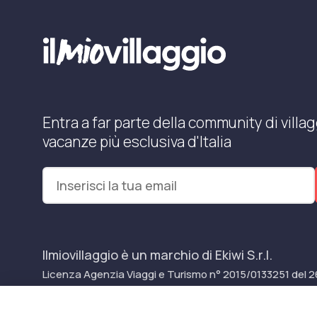
Entra a far parte della community di villag
vacanze più esclusiva d'Italia
Ilmiovillaggio è un marchio di Ekiwi S.r.l.
Licenza Agenzia Viaggi e Turismo n° 2015/0133251 del 2
P.Iva e C.F. 07780151218 — REA: NA – 909077