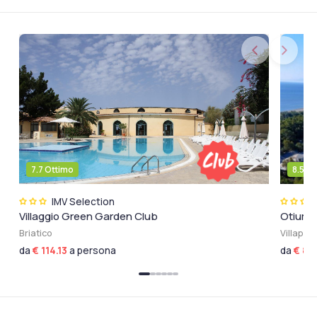
7.7 Ottimo
8.5 F
IMV Selection
Villaggio Green Garden Club
Otium 
Briatico
Villapia
da
€ 114.13
a persona
da
€ 82