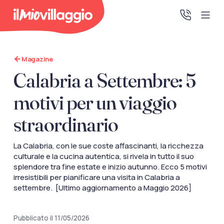
Magazine
Home
Calabria a Settembre: 5
Promo Speciali
motivi per un viaggio
straordinario
Destinazioni
La Calabria, con le sue coste affascinanti, la ricchezza
IMV Club
culturale e la cucina autentica, si rivela in tutto il suo
splendore tra fine estate e inizio autunno. Ecco 5 motivi
irresistibili per pianificare una visita in Calabria a
settembre. [Ultimo aggiornamento a Maggio 2026]
La tua area riservata
Accedi alla tua area riservata per vedere i tuoi preventivi
e le tue pratiche, gestire i pagamenti e scaricare i tuoi
Pubblicato il 11/05/2026