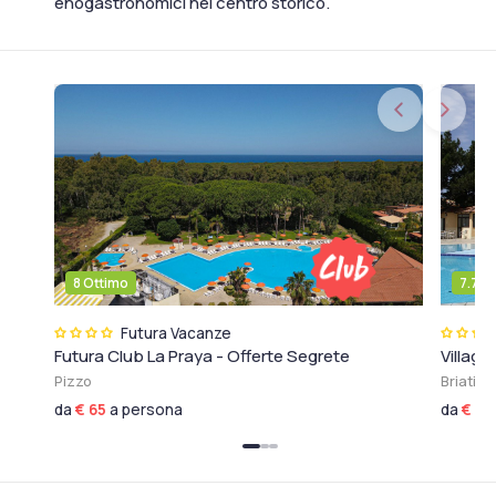
enogastronomici nel centro storico.
8 Ottimo
7.7 O
Futura Vacanze
Futura Club La Praya - Offerte Segrete
Villag
Pizzo
Briatico
da
€ 65
a persona
da
€ 114