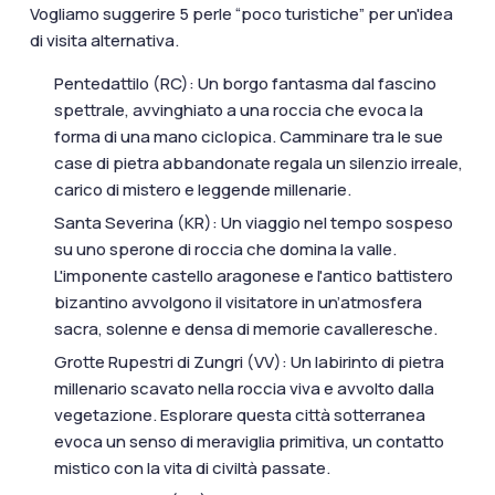
Vogliamo suggerire 5 perle “poco turistiche” per un'idea
di visita alternativa.
Pentedattilo (RC): Un borgo fantasma dal fascino
spettrale, avvinghiato a una roccia che evoca la
forma di una mano ciclopica. Camminare tra le sue
case di pietra abbandonate regala un silenzio irreale,
carico di mistero e leggende millenarie.
Santa Severina (KR): Un viaggio nel tempo sospeso
su uno sperone di roccia che domina la valle.
L'imponente castello aragonese e l'antico battistero
bizantino avvolgono il visitatore in un’atmosfera
sacra, solenne e densa di memorie cavalleresche.
Grotte Rupestri di Zungri (VV): Un labirinto di pietra
millenario scavato nella roccia viva e avvolto dalla
vegetazione. Esplorare questa città sotterranea
evoca un senso di meraviglia primitiva, un contatto
mistico con la vita di civiltà passate.