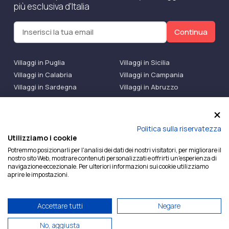
più esclusiva d'Italia
Continua
Villaggi in Puglia
Villaggi in Sicilia
Villaggi in Calabria
Villaggi in Campania
Villaggi in Sardegna
Villaggi in Abruzzo
Villaggi Bluserena
Villaggi TH Resort
Villaggi Futura
IlMioVillaggio Club
Accedi alle Promo
Politica sulla riservatezza
Utilizziamo i cookie
Ilmiovillaggio è un marchio di Ekiwi S.r.l.
Potremmo posizionarli per l'analisi dei dati dei nostri visitatori, per migliorare il
nostro sito Web, mostrare contenuti personalizzati e offrirti un'esperienza di
Licenza Agenzia Viaggi e Turismo n° 2015/0133251 del
navigazione eccezionale. Per ulteriori informazioni sui cookie utilizziamo
26/02/2015 e coperta da RC per Agenzia di Viaggi n°
aprire le impostazioni.
OX00081147 REVO Specialty LiabilityXTravel Agencies.
P.Iva e C.F. 07780151218 — REA: NA – 909077
Accettare tutti
Negare
Privacy Policy
Cookie Policy
Condizioni generali
No, aggiusta