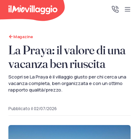
Magazine
Home
La Praya: il valore di una
Promo Speciali
vacanza ben riuscita
Destinazioni
Scopri se La Praya è il villaggio giusto per chi cerca una
vacanza completa, ben organizzata e con un ottimo
rapporto qualità/prezzo.
IMV Club
Pubblicato il 02/07/2026
La tua area riservata
Accedi alla tua area riservata per vedere i tuoi preventivi
e le tue pratiche, gestire i pagamenti e scaricare i tuoi