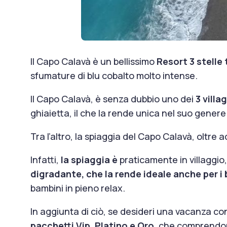
Il Capo Calavà è un bellissimo
Resort 3 stelle
sfumature di blu cobalto molto intense.
Il Capo Calavà, è senza dubbio uno dei
3 villa
ghiaietta, il che la rende unica nel suo genere
Tra l’altro, la spiaggia del Capo Calavà, oltre
Infatti,
la spiaggia è
praticamente in villaggio,
digradante, che la rende ideale anche per i
bambini in pieno relax.
In aggiunta di ciò, se desideri una vacanza co
pacchetti Vip, Platino e Oro
, che comprendon