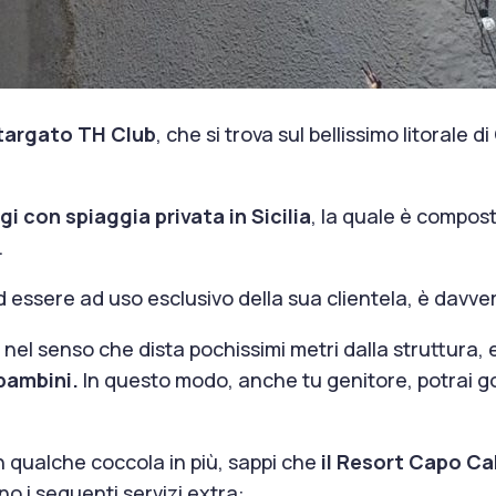
 targato TH Club
, che si trova sul bellissimo litorale 
ggi con spiaggia privata in Sicilia
, la quale è compost
.
 ad essere ad uso esclusivo della sua clientela, è davv
 nel senso che dista pochissimi metri dalla struttura, e
 bambini.
In questo modo, anche tu genitore, potrai god
n qualche coccola in più, sappi che
il Resort Capo Ca
o i seguenti servizi extra: