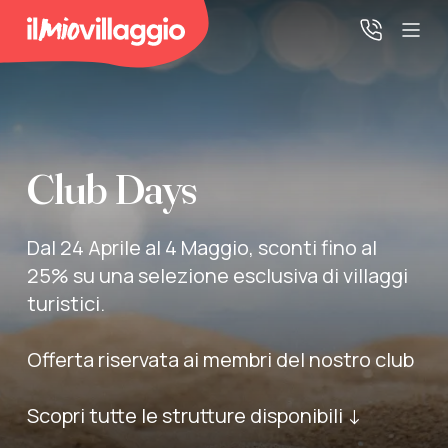
Home
Club Days
Promo Speciali
Dal 24 Aprile al 4 Maggio, sconti fino al
Destinazioni
25% su una selezione esclusiva di villaggi
turistici.
IMV Club
Offerta riservata ai membri del nostro club
La tua area riservata
Scopri tutte le strutture disponibili ↓
Accedi alla tua area riservata per vedere i tuoi preventivi
e le tue pratiche, gestire i pagamenti e scaricare i tuoi