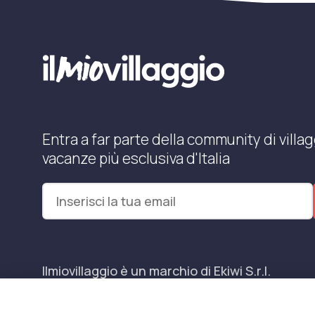
Entra a far parte della community di villag
vacanze più esclusiva d'Italia
Ilmiovillaggio è un marchio di Ekiwi S.r.l.
Licenza Agenzia Viaggi e Turismo n° 2015/0133251 del 2
P.Iva e C.F. 07780151218 — REA: NA – 909077