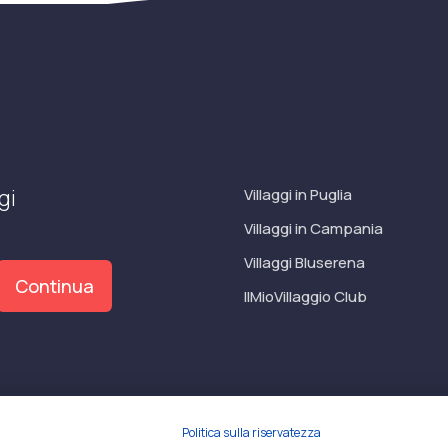
gi
Villaggi in Puglia
Villaggi in Campania
Villaggi Bluserena
Continua
IlMioVillaggio Club
6/02/2015 e coperta da RC per Agenzia di Viaggi n° OX00081147 R
Politica sulla riservatezza