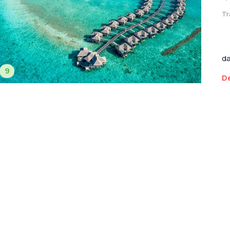
Tr
d
9
De