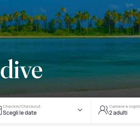
ldive
Checkin/Checkout
Camere e ospit
Scegli le date
2 adulti