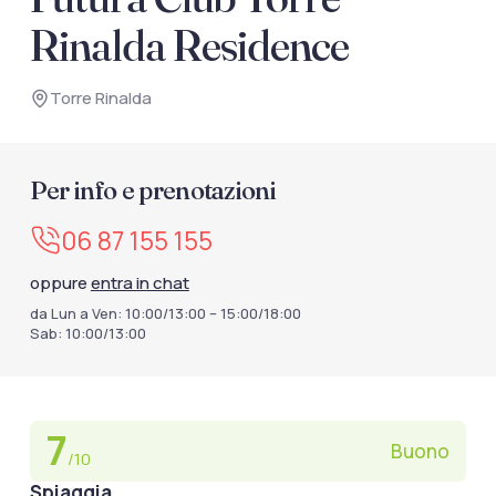
documenti di viaggio.
Rinalda Residence
Accedi / Registrati
Torre Rinalda
Per info e prenotazioni
06 87 155 155
oppure
entra in chat
da Lun a Ven: 10:00/13:00 – 15:00/18:00
Sab: 10:00/13:00
7
Buono
/10
Spiaggia