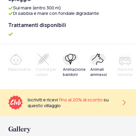
Sul mare (entro 300 m)
Di sabbia e mare con fondale digradante
Trattamenti disponibili
Biberoneria
Cucina per
Animazione
Animali
Servizio
celiaci
bambini
ammessi
navetta
Iscriviti e ricevi
fino al 20% di sconto
su
questo villaggio
Gallery