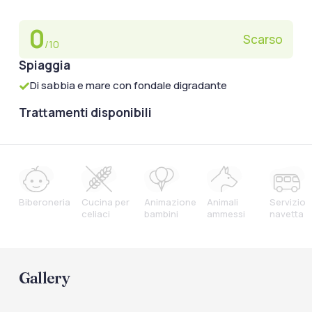
0
Scarso
/10
Spiaggia
Di sabbia e mare con fondale digradante
Trattamenti disponibili
Biberoneria
Cucina per
Animazione
Animali
Servizio
celiaci
bambini
ammessi
navetta
Gallery