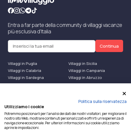
Entra a far parte della community di villaggi vacanze
più esclusiva d'Italia
Continua
Villaggi in Puglia
Villaggi in Sicilia
Villaggi in Calabria
Villaggi in Campania
Villaggi in Sardegna
Villaggi in Abruzzo
Villaggi Bluserena
Villaggi TH Resort
Villaggi Futura
IlMioVillaggio Club
Accedi alle Promo
Politica sulla riservatezza
Utilizziamo i cookie
Ilmiovillaggio è un marchio di Ekiwi S.r.l.
Potremmo posizionarli per l'analisi dei dati dei nostri visitatori, per migliorare il
nostro sito Web, mostrare contenuti personalizzati e offrirti un'esperienza di
Licenza Agenzia Viaggi e Turismo n° 2015/0133251 del
navigazione eccezionale. Per ulteriori informazioni sui cookie utilizziamo
26/02/2015 e coperta da RC per Agenzia di Viaggi n°
aprire le impostazioni.
OX00081147 REVO Specialty LiabilityXTravel Agencies.