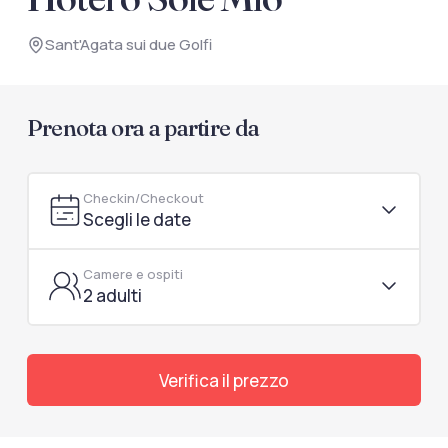
documenti di viaggio.
Sant'Agata sui due Golfi
Accedi / Registrati
Prenota ora a partire da
Checkin/Checkout
Scegli le date
Camere e ospiti
2 adulti
Verifica il prezzo