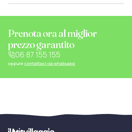
Prenota ora al miglior
prezzo garantito
06 87 155 155
oppure
contattaci via whatsapp