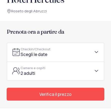
documenti di viaggio.
Roseto degli Abruzzi
Accedi / Registrati
Prenota ora a partire da
Checkin/Checkout
Scegli le date
Camere e ospiti
2 adulti
Verifica il prezzo