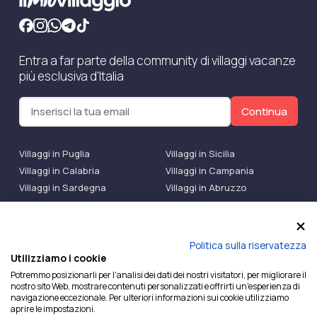
Entra a far parte della community di villaggi vacanze
più esclusiva d'Italia
Continua
Villaggi in Puglia
Villaggi in Sicilia
Villaggi in Calabria
Villaggi in Campania
Villaggi in Sardegna
Villaggi in Abruzzo
Villaggi Bluserena
Villaggi TH Resort
Villaggi Futura
IlMioVillaggio Club
Accedi alle Promo
Politica sulla riservatezza
Utilizziamo i cookie
Ilmiovillaggio è un marchio di Ekiwi S.r.l.
Potremmo posizionarli per l'analisi dei dati dei nostri visitatori, per migliorare il
nostro sito Web, mostrare contenuti personalizzati e offrirti un'esperienza di
Licenza Agenzia Viaggi e Turismo n° 2015/0133251 del
navigazione eccezionale. Per ulteriori informazioni sui cookie utilizziamo
26/02/2015 e coperta da RC per Agenzia di Viaggi n°
aprire le impostazioni.
OX00081147 REVO Specialty LiabilityXTravel Agencies.