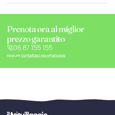
Prenota ora al miglior
prezzo garantito
06 87 155 155
oppure
contattaci via whatsapp