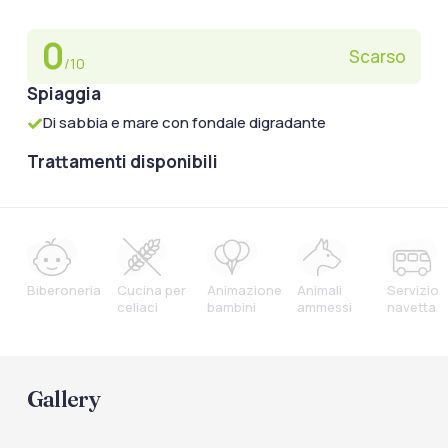
0
Scarso
/10
Spiaggia
Di sabbia e mare con fondale digradante
Trattamenti disponibili
Biberoneria
Cucina per
Animazione
Animali
Servizio
celiaci
bambini
ammessi
navetta
Gallery