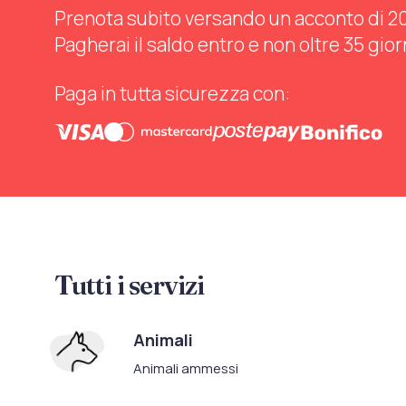
Prenota subito versando un acconto di 20%
Pagherai il saldo entro e non oltre 35 gior
Paga in tutta sicurezza con:
Tutti i servizi
Animali
Animali ammessi