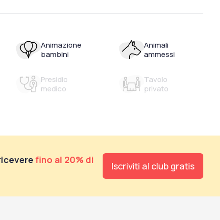
Animazione
Animali
bambini
ammessi
Presidio
Tavolo
medico
privato
 ricevere
fino al 20% di
Iscriviti al club gratis