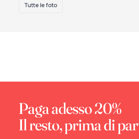
Tutte le foto
Paga adesso 20%
Il resto, prima di par