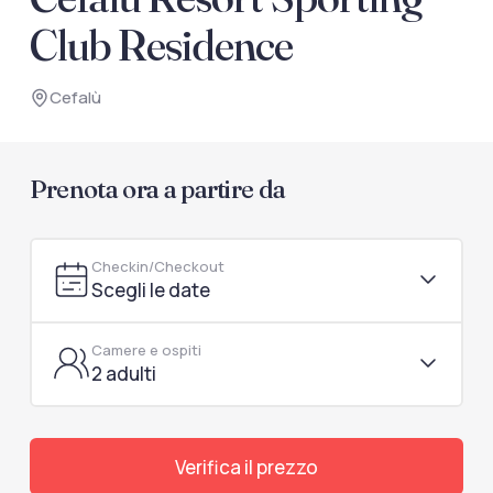
documenti di viaggio.
Club Residence
Accedi / Registrati
Cefalù
Prenota ora a partire da
Checkin/Checkout
Scegli le date
Camere e ospiti
2 adulti
Verifica il prezzo