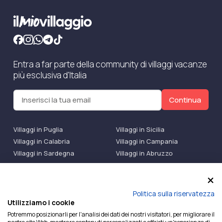
Entra a far parte della community di villaggi vacanze
più esclusiva d'Italia
Continua
Villaggi in Puglia
Villaggi in Sicilia
Villaggi in Calabria
Villaggi in Campania
Villaggi in Sardegna
Villaggi in Abruzzo
Villaggi Bluserena
Villaggi TH Resort
Villaggi Futura
IlMioVillaggio Club
Accedi alle Promo
Politica sulla riservatezza
Utilizziamo i cookie
Ilmiovillaggio è un marchio di Ekiwi S.r.l.
Potremmo posizionarli per l'analisi dei dati dei nostri visitatori, per migliorare il