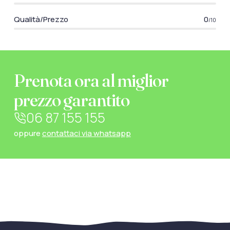
Qualità/Prezzo
0
/10
Prenota ora al miglior
prezzo garantito
06 87 155 155
oppure
contattaci via whatsapp