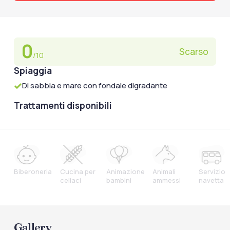
0
Scarso
/10
Spiaggia
Di sabbia e mare con fondale digradante
Trattamenti disponibili
Biberoneria
Cucina per
Animazione
Animali
Servizio
celiaci
bambini
ammessi
navetta
Gallery