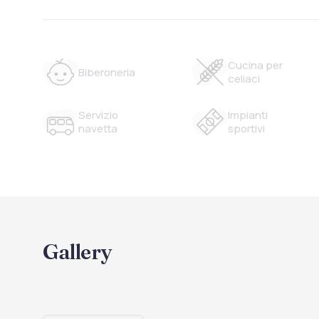
Cucina per
Biberoneria
celiaci
Servizio
Impianti
navetta
sportivi
Gallery