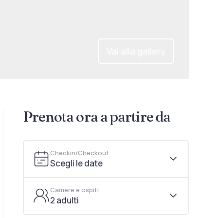
Vai alla gallery
Prenota ora a partire da
Checkin/Checkout
Scegli le date
Camere e ospiti
2 adulti