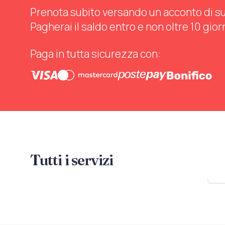
Prenota subito versando un acconto di sul 
Pagherai il saldo entro e non oltre 10 gior
Paga in tutta sicurezza con:
Tutti i servizi
Mo