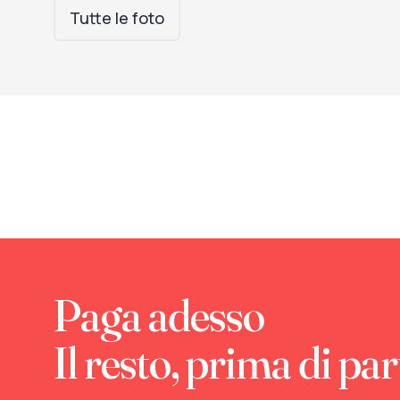
Tutte le foto
Paga adesso
Il resto, prima di par