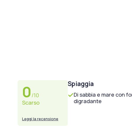
Spiaggia
0
Di sabbia e mare con f
/10
digradante
Scarso
Leggi la recensione