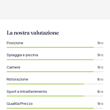
Trasporti
Servizio transfer (a
Piscine
pagamento)
Solarium attrezzato
La nostra valutazione
Piscina
Piscina per bambini
Posizione
9
/10
Spiaggia e piscina
9
/10
Camere
9
/10
Ristorazione
8
/10
Sport e Intrattenimento
8
/10
Qualità/Prezzo
9
/10