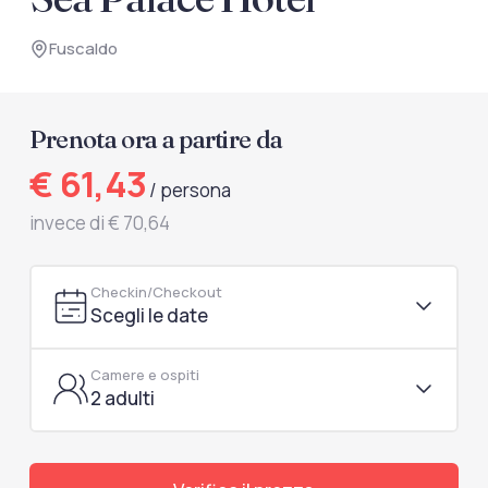
documenti di viaggio.
Fuscaldo
Accedi / Registrati
Prenota ora a partire da
€ 61,43
/ persona
invece di € 70,64
Checkin/Checkout
Scegli le date
Camere e ospiti
2 adulti