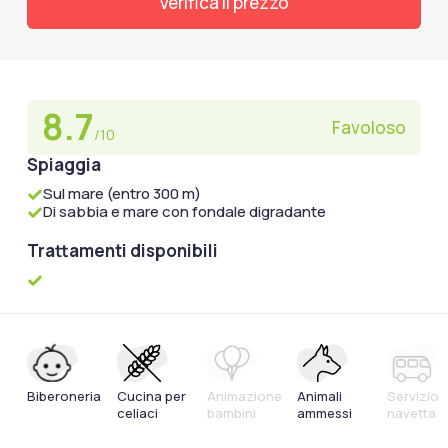
Verifica il prezzo
8.7
Favoloso
/10
Spiaggia
Sul mare (entro 300 m)
Di sabbia e mare con fondale digradante
Trattamenti disponibili
Biberoneria
Cucina per
Animazione
Animali
Servizio
celiaci
bambini
ammessi
navetta