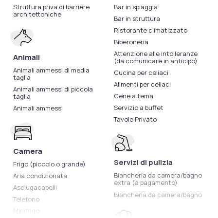
Struttura priva di barriere
Bar in spiaggia
architettoniche
Bar in struttura
Ristorante climatizzato
Biberoneria
Attenzione alle intolleranze
Animali
(da comunicare in anticipo)
Animali ammessi di media
Cucina per celiaci
taglia
Alimenti per celiaci
Animali ammessi di piccola
Cene a tema
taglia
Servizio a buffet
Animali ammessi
Tavolo Privato
Camera
Servizi di pulizia
Frigo (piccolo o grande)
Biancheria da camera/bagno
Aria condizionata
extra (a pagamento)
Asciugacapelli
Biancheria da camera/bagno
Telefono
Minifrigo