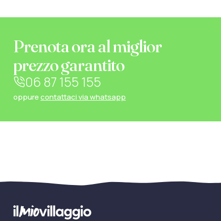
Prenota ora al miglior
prezzo garantito
06 87 155 155
oppure
contattaci via whatsapp