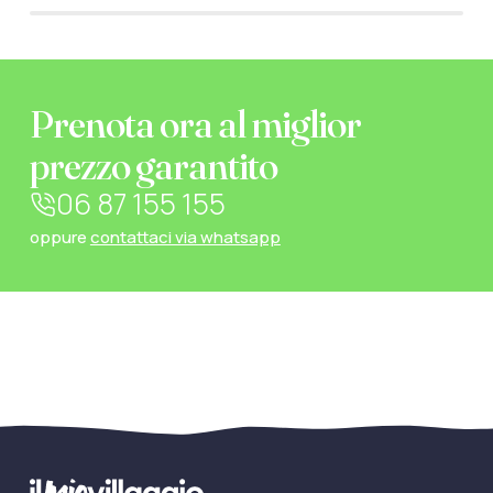
Prenota ora al miglior
prezzo garantito
06 87 155 155
oppure
contattaci via whatsapp