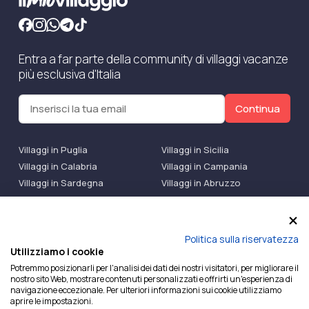
Entra a far parte della community di villaggi vacanze
più esclusiva d'Italia
Continua
Villaggi in Puglia
Villaggi in Sicilia
Villaggi in Calabria
Villaggi in Campania
Villaggi in Sardegna
Villaggi in Abruzzo
Villaggi Bluserena
Villaggi TH Resort
Villaggi Futura
IlMioVillaggio Club
Accedi alle Promo
Politica sulla riservatezza
Utilizziamo i cookie
Ilmiovillaggio è un marchio di Ekiwi S.r.l.
Potremmo posizionarli per l'analisi dei dati dei nostri visitatori, per migliorare il
nostro sito Web, mostrare contenuti personalizzati e offrirti un'esperienza di
Licenza Agenzia Viaggi e Turismo n° 2015/0133251 del
navigazione eccezionale. Per ulteriori informazioni sui cookie utilizziamo
26/02/2015 e coperta da RC per Agenzia di Viaggi n°
aprire le impostazioni.
OX00081147 REVO Specialty LiabilityXTravel Agencies.