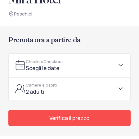
documenti di viaggio.
Peschici
Accedi / Registrati
Prenota ora a partire da
Checkin/Checkout
Scegli le date
Camere e ospiti
2 adulti
Verifica il prezzo