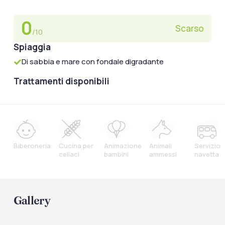
0
Scarso
/10
Spiaggia
Di sabbia e mare con fondale digradante
Trattamenti disponibili
Biberoneria
Cucina per
Animazione
Animali
Servizio
celiaci
bambini
ammessi
navetta
Gallery