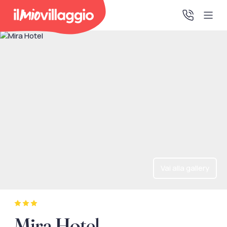
Home
Promo Speciali
Destinazioni
IMV Club
Vai alla gallery
La tua area riservata
Accedi alla tua area riservata per vedere i tuoi preventivi
Mira Hotel
e le tue pratiche, gestire i pagamenti e scaricare i tuoi