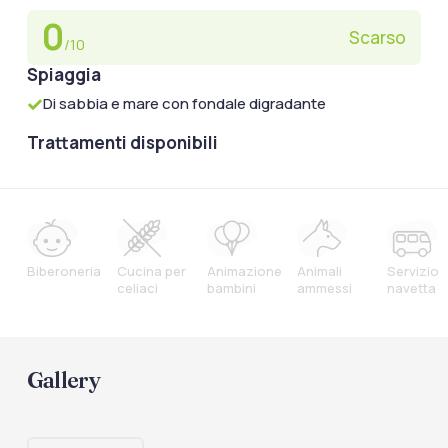
0
Scarso
/10
Spiaggia
Di sabbia e mare con fondale digradante
Trattamenti disponibili
Biberoneria
Cucina per
Animazione
Animali
Servizio
celiaci
bambini
ammessi
navetta
Gallery