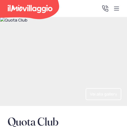
Home
Promo Speciali
Destinazioni
IMV Club
Vai alla gallery
La tua area riservata
Accedi alla tua area riservata per vedere i tuoi preventivi
Quota Club
e le tue pratiche, gestire i pagamenti e scaricare i tuoi