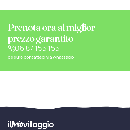
Prenota ora al miglior
prezzo garantito
06 87 155 155
oppure
contattaci via whatsapp