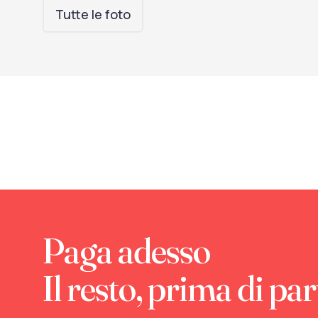
Tutte le foto
Paga adesso
Il resto, prima di par