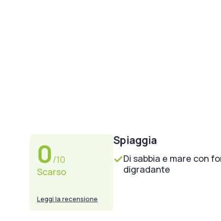
Spiaggia
0
Di sabbia e mare con f
/10
digradante
Scarso
Leggi la recensione