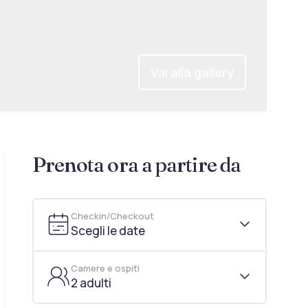
Vai alla gallery
Prenota ora a partire da
Checkin/Checkout
Scegli le date
Camere e ospiti
2 adulti