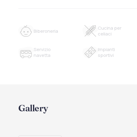
Cucina per
Biberoneria
celiaci
Servizio
Impianti
navetta
sportivi
Gallery