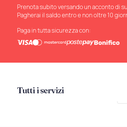
Prenota subito versando un acconto di sul 
Pagherai il saldo entro e non oltre 10 gior
Paga in tutta sicurezza con:
Tutti i servizi
Mo