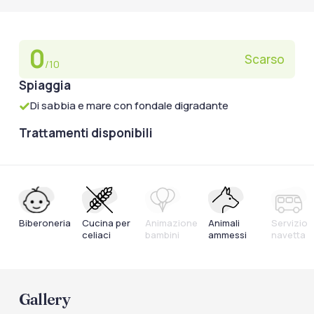
0
Scarso
/10
Spiaggia
Di sabbia e mare con fondale digradante
Trattamenti disponibili
Biberoneria
Cucina per
Animazione
Animali
Servizio
celiaci
bambini
ammessi
navetta
Gallery