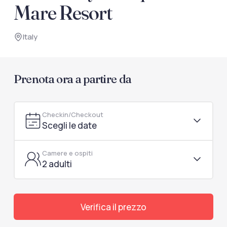
documenti di viaggio.
Mare Resort
Accedi / Registrati
Italy
Prenota ora a partire da
Checkin/Checkout
Scegli le date
Camere e ospiti
2 adulti
Verifica il prezzo