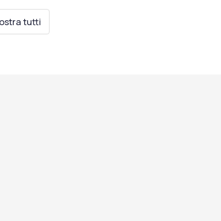
Campo da calcetto
stra tutti