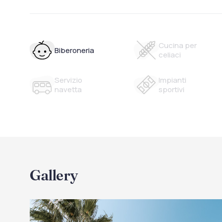
Cucina per
Biberoneria
celiaci
Servizio
Impianti
navetta
sportivi
Gallery