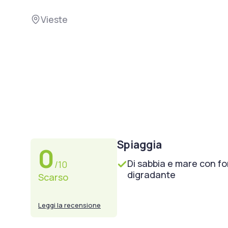
Vieste
Spiaggia
0
Di sabbia e mare con f
/10
digradante
Scarso
Leggi la recensione