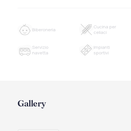
Cucina per
Biberoneria
celiaci
Servizio
Impianti
navetta
sportivi
Gallery