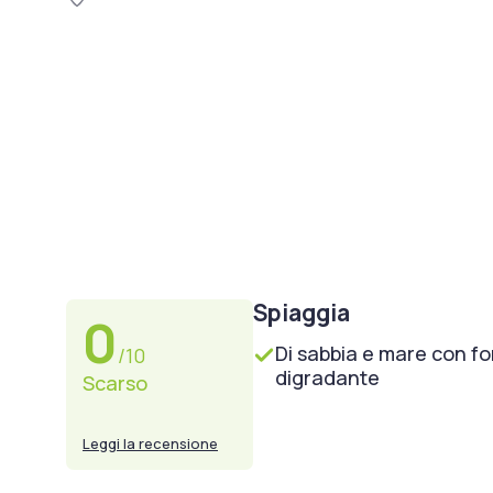
Spiaggia
0
Di sabbia e mare con f
/10
digradante
Scarso
Leggi la recensione