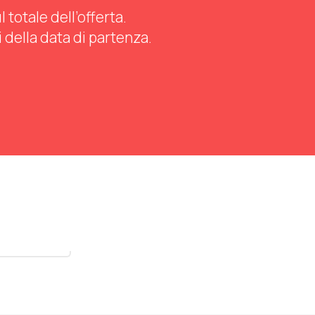
totale dell’offerta.
i della data di partenza.
stra tutti