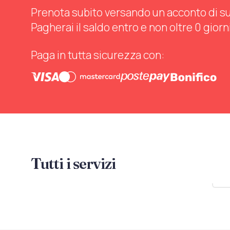
Prenota subito versando un acconto di sul 
Pagherai il saldo entro e non oltre 0 giorn
Paga in tutta sicurezza con:
Tutti i servizi
Mo