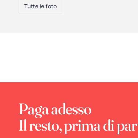
Tutte le foto
Paga adesso
Il resto, prima di par