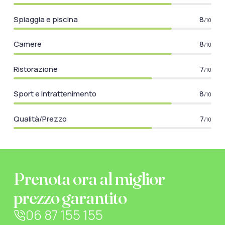
Spiaggia e piscina
8
/10
Camere
8
/10
Ristorazione
7
/10
Sport e Intrattenimento
8
/10
Qualità/Prezzo
7
/10
Prenota ora al miglior
prezzo garantito
06 87 155 155