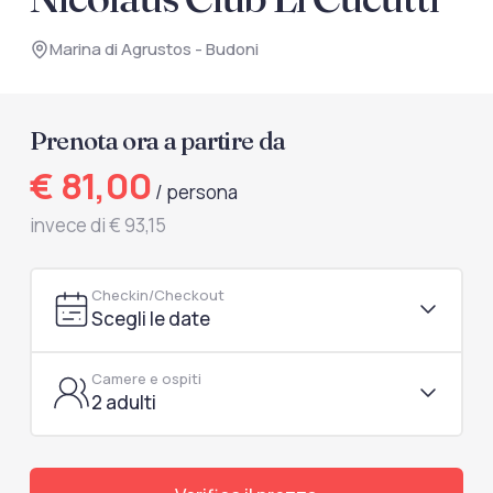
documenti di viaggio.
Marina di Agrustos - Budoni
Accedi / Registrati
Prenota ora a partire da
€ 81,00
/ persona
invece di € 93,15
Checkin/Checkout
Scegli le date
Camere e ospiti
2 adulti