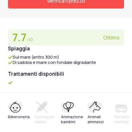
Verifica il prezzo
7.7
Ottimo
/10
Spiaggia
Sul mare (entro 300 m)
Di sabbia e mare con fondale digradante
Trattamenti disponibili
Biberoneria
Cucina per
Animazione
Animali
Servizio
celiaci
bambini
ammessi
navetta