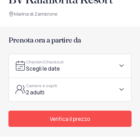
documenti di viaggio.
Marina di Zambrone
Accedi / Registrati
Prenota ora a partire da
Checkin/Checkout
Scegli le date
Camere e ospiti
2 adulti
Verifica il prezzo