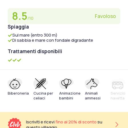
8.5
Favoloso
/10
Spiaggia
Sul mare (entro 300 m)
Di sabbia e mare con fondale digradante
Trattamenti disponibili
Biberoneria
Cucina per
Animazione
Animali
Servizio
celiaci
bambini
ammessi
navetta
Iscriviti e ricevi
fino al 20% di sconto
su
questo villaggio