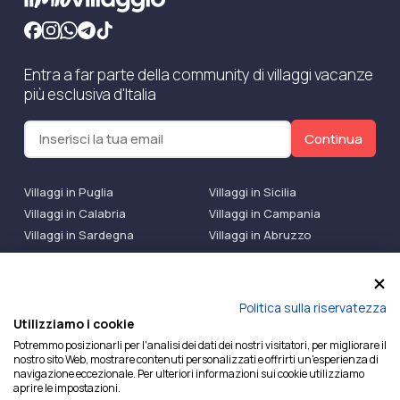
Entra a far parte della community di villaggi vacanze
più esclusiva d'Italia
Continua
Villaggi in Puglia
Villaggi in Sicilia
Villaggi in Calabria
Villaggi in Campania
Villaggi in Sardegna
Villaggi in Abruzzo
Villaggi Bluserena
Villaggi TH Resort
Villaggi Futura
IlMioVillaggio Club
Accedi alle Promo
Politica sulla riservatezza
Utilizziamo i cookie
Ilmiovillaggio è un marchio di Ekiwi S.r.l.
Potremmo posizionarli per l'analisi dei dati dei nostri visitatori, per migliorare il
nostro sito Web, mostrare contenuti personalizzati e offrirti un'esperienza di
Licenza Agenzia Viaggi e Turismo n° 2015/0133251 del
navigazione eccezionale. Per ulteriori informazioni sui cookie utilizziamo
26/02/2015 e coperta da RC per Agenzia di Viaggi n°
aprire le impostazioni.
OX00081147 REVO Specialty LiabilityXTravel Agencies.