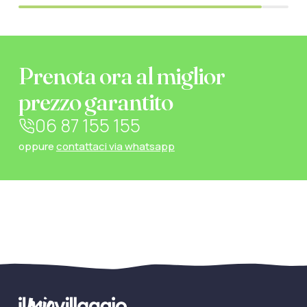
Prenota ora al miglior
prezzo garantito
06 87 155 155
oppure
contattaci via whatsapp