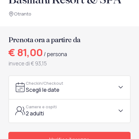
documenti di viaggio.
Otranto
Accedi / Registrati
Prenota ora a partire da
€ 81,00
/ persona
invece di € 93,15
Checkin/Checkout
Scegli le date
Camere e ospiti
2 adulti