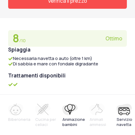
Verifica il prezzo
8
Ottimo
/10
Spiaggia
Necessaria navetta o auto (oltre 1 km)
Di sabbia e mare con fondale digradante
Trattamenti disponibili
Biberoneria
Cucina per
Animazione
Animali
Servizio
celiaci
bambini
ammessi
navetta