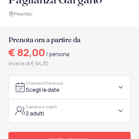
documenti di viaggio.
Peschici
Accedi / Registrati
Prenota ora a partire da
€ 82,00
/ persona
invece di € 94,30
Checkin/Checkout
Scegli le date
Camere e ospiti
2 adulti