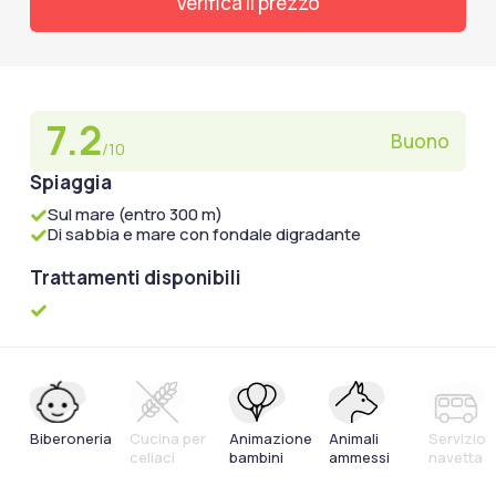
Verifica il prezzo
7.2
Buono
/10
Spiaggia
Sul mare (entro 300 m)
Di sabbia e mare con fondale digradante
Trattamenti disponibili
Biberoneria
Cucina per
Animazione
Animali
Servizio
celiaci
bambini
ammessi
navetta