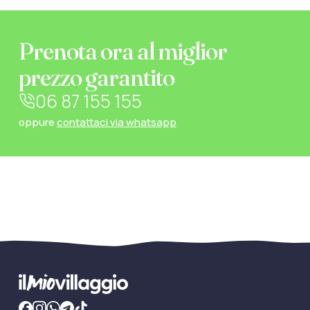
Prenota ora al miglior
prezzo garantito
06 87 155 155
oppure
contattaci via whatsapp