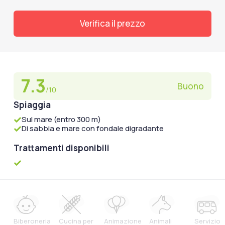
Verifica il prezzo
7.3
Buono
/10
Spiaggia
Sul mare (entro 300 m)
Di sabbia e mare con fondale digradante
Trattamenti disponibili
Biberoneria
Cucina per
Animazione
Animali
Servizio