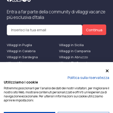
Entra a far parte della community di villaggi vacanze
più esclusiva d'Italia
Continua
Villaggi in Puglia
Villaggi in Sicilia
Villaggi in Calabria
Villaggi in Campania
Villaggi in Sardegna
Villaggi in Abruzzo
Villaggi Bluserena
Villaggi TH Resort
Villaggi Futura
IlMioVillaggio Club
Accedi alle Promo
Politica sulla riservatezza
Utilizziamo i cookie
Ilmiovillaggio è un marchio di Ekiwi S.r.l.
Potremmo posizionarli per l'analisi dei dati dei nostri visitatori, per migliorare il
nostro sito Web, mostrare contenuti personalizzati e offrirti un'esperienza di
Licenza Agenzia Viaggi e Turismo n° 2015/0133251 del
navigazione eccezionale. Per ulteriori informazioni sui cookie utilizziamo
26/02/2015 e coperta da RC per Agenzia di Viaggi n°
aprire le impostazioni.
OX00081147 REVO Specialty LiabilityXTravel Agencies.
P.Iva e C.F. 07780151218 — REA: NA – 909077