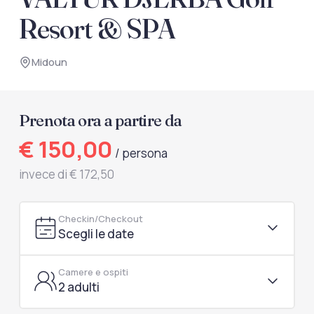
documenti di viaggio.
Resort & SPA
Accedi / Registrati
Midoun
Prenota ora a partire da
€ 150,00
/ persona
invece di € 172,50
Checkin/Checkout
Scegli le date
Camere e ospiti
2 adulti