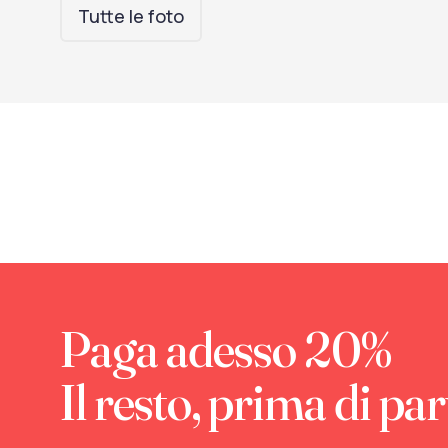
Tutte le foto
Paga adesso 20%
Il resto, prima di par