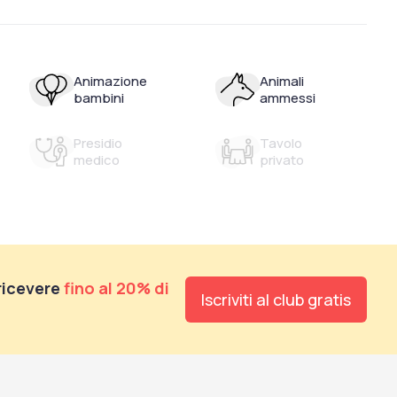
Animazione
Animali
bambini
ammessi
Presidio
Tavolo
medico
privato
 ricevere
fino al 20% di
Iscriviti al club gratis