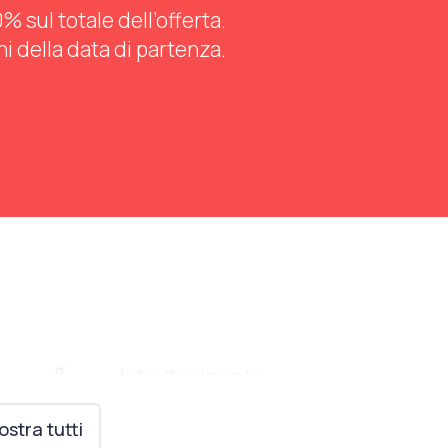
 sul totale dell’offerta.
ni della data di partenza.
Intrattenimento
Animazione per bambini
stra tutti