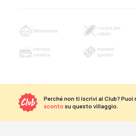
Cucina per
Biberoneria
celiaci
Servizio
Impianti
navetta
sportivi
Perché non ti iscrivi al Club? Puoi
sconto
su questo villaggio.