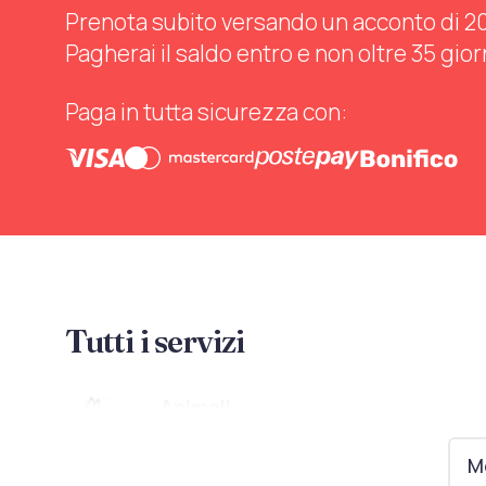
Prenota subito versando un acconto di 20%
Pagherai il saldo entro e non oltre 35 gior
Paga in tutta sicurezza con:
Tutti i servizi
Animali
Animali ammessi
Mo