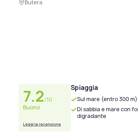
Butera
Spiaggia
7.2
Sul mare (entro 300 m)
/10
Buono
Di sabbia e mare con f
digradante
Leggi la recensione