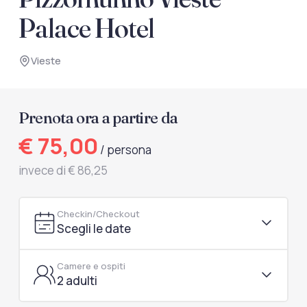
documenti di viaggio.
Palace Hotel
Accedi / Registrati
Vieste
Prenota ora a partire da
€ 75,00
/ persona
invece di € 86,25
Checkin/Checkout
Scegli le date
Camere e ospiti
2 adulti