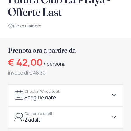
documenti di viaggio.
Offerte Last
Accedi / Registrati
Pizzo Calabro
Prenota ora a partire da
€ 42,00
/ persona
invece di € 48,30
Checkin/Checkout
Scegli le date
Camere e ospiti
2 adulti