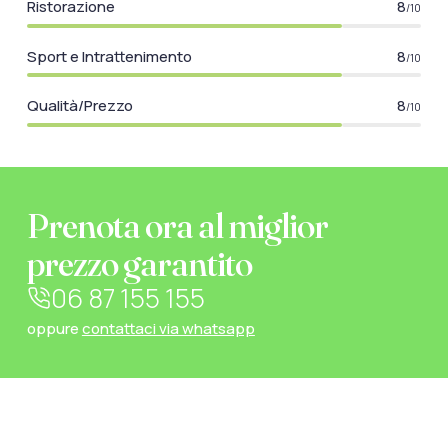
Ristorazione
8
/10
Parcheggio
Parcheggio non custodito
Sport e Intrattenimento
8
/10
Qualità/Prezzo
8
/10
Piscine
Piscina
Piscina con zona
idromassaggio
Prenota ora al miglior
Piscina per bambini
Piscina per adulti
prezzo garantito
06 87 155 155
oppure
contattaci via whatsapp