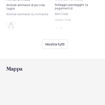
Noleggio passeggini (a
Animali ammessi di piccola
pagamento)
taglia
Mini Club
Animali ammessi su richiesta
Junior Club
Benessere
Servizi sanitari
Centro Benessere
Mostra tutti
Medico
Massaggi
Shopping
Camera
Mappa
Bazar
Bagno con doccia
Aria condizionata
Asciugacapelli
Patio
Spiaggia
TV
Animali ammessi in spiaggia
Mini bar (a pagamento)