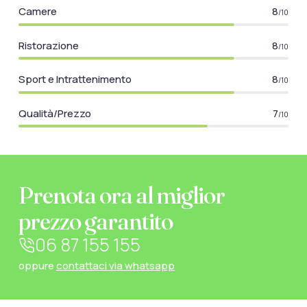
Camere
8
/10
Ristorazione
8
/10
Sport e Intrattenimento
8
/10
Qualità/Prezzo
7
/10
Prenota ora al miglior
prezzo garantito
06 87 155 155
oppure
contattaci via whatsapp