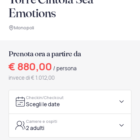
documenti di viaggio.
Emotions
Accedi / Registrati
Monopoli
Prenota ora a partire da
€ 880,00
/ persona
invece di € 1.012,00
Checkin/Checkout
Scegli le date
Camere e ospiti
2 adulti