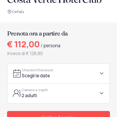
documenti di viaggio.
Cefalù
Accedi / Registrati
Prenota ora a partire da
€ 112,00
/ persona
invece di € 128,80
Checkin/Checkout
Scegli le date
Camere e ospiti
2 adulti