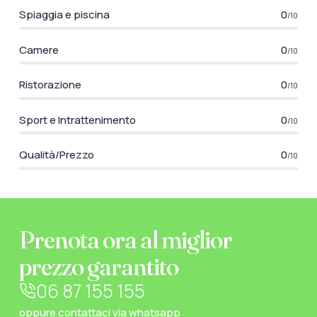
Spiaggia e piscina
0
/10
Camere
0
/10
Ristorazione
0
/10
Sport e Intrattenimento
0
/10
Qualità/Prezzo
0
/10
Prenota ora al miglior
prezzo garantito
06 87 155 155
oppure
contattaci via whatsapp