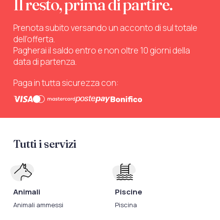
Il resto, prima di partire.
Prenota subito versando un acconto di sul totale
dell’offerta.
Pagherai il saldo entro e non oltre 10 giorni della
data di partenza.
Paga in tutta sicurezza con:
Tutti i servizi
Animali
Piscine
Animali ammessi
Piscina