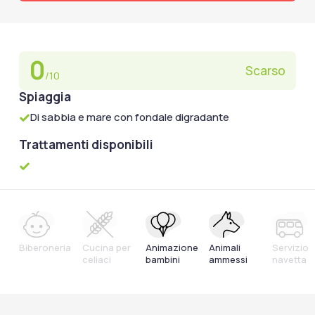
0
Scarso
/10
Spiaggia
Di sabbia e mare con fondale digradante
Trattamenti disponibili
Biberoneria
Cucina per
Animazione
Animali
Servizio
celiaci
bambini
ammessi
navetta