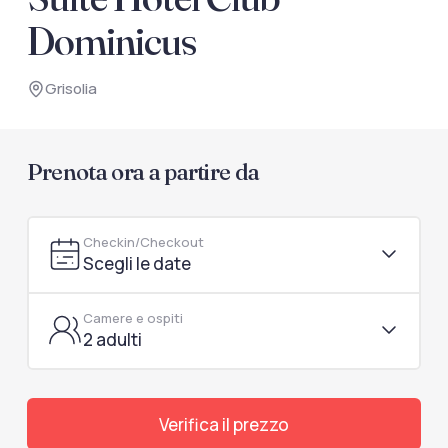
documenti di viaggio.
Dominicus
Accedi / Registrati
Grisolia
Prenota ora a partire da
Checkin/Checkout
Scegli le date
Camere e ospiti
2 adulti
Verifica il prezzo