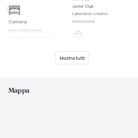
Junior Club
Laboratori creativi
Animazione
Camera
Aria condizionata
Cassetta di sicurezza
TV
Shopping
Bagno con doccia
Boutique
Mostra tutti
Asciugacapelli
Frigo (piccolo o grande)
Spiaggia
Mappa
Spiaggia privata attrezzata
Internet
Bar in spiaggia
Wi-Fi in aree comuni
Spiaggia sabbiosa
Intrattenimento
Sport
Animazione diurna e serale