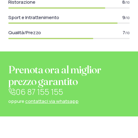
Ristorazione
8
/10
Sport e Intrattenimento
9
/10
Qualità/Prezzo
7
/10
Prenota ora al miglior
prezzo garantito
06 87 155 155
oppure
contattaci via whatsapp