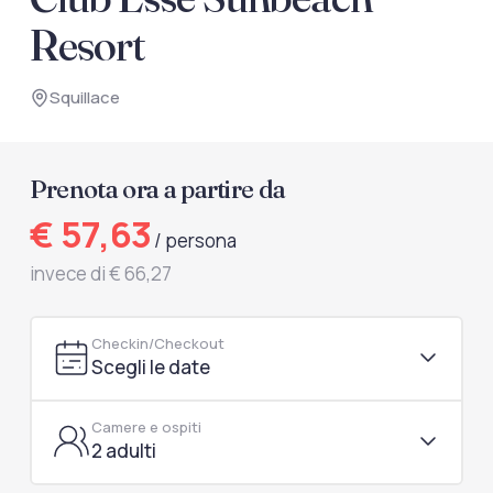
documenti di viaggio.
Resort
Accedi / Registrati
Squillace
Prenota ora a partire da
€ 57,63
/ persona
invece di € 66,27
Checkin/Checkout
Scegli le date
Camere e ospiti
2 adulti