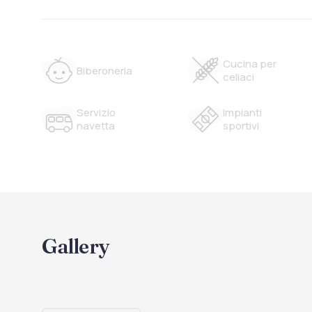
Cucina per
Biberoneria
celiaci
Servizio
Impianti
navetta
sportivi
Gallery