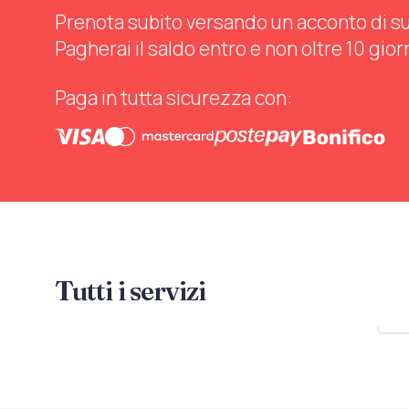
Prenota subito versando un acconto di sul 
Pagherai il saldo entro e non oltre 10 gior
Paga in tutta sicurezza con:
Tutti i servizi
Mo