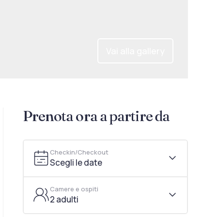
Vai alla gallery
Prenota ora a partire da
Checkin/Checkout
Scegli le date
Camere e ospiti
2 adulti