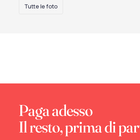
Tutte le foto
Paga adesso
Il resto, prima di par