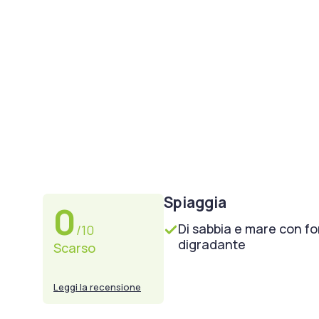
Spiaggia
0
Di sabbia e mare con f
/10
digradante
Scarso
Leggi la recensione