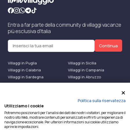
Entra a far parte della community di villaggi vacanze
più esclusiva d'Italia
Continua
Villaggi in Puglia
Villaggi in Sicilia
Villaggi in Calabria
Villaggi in Campania
Villaggi in Sardegna
Villaggi in Abruzzo
Villaggi Bluserena
Villaggi TH Resort
Villaggi Futura
IlMioVillaggio Club
Accedi alle Promo
Politica sulla riservatezza
Utilizziamo i cookie
Ilmiovillaggio è un marchio di Ekiwi S.r.l.
Potremmo posizionarli per l'analisi dei dati dei nostri visitatori, per migliorare il
nostro sito Web, mostrare contenuti personalizzati e offrirti un'esperienza di
Licenza Agenzia Viaggi e Turismo n° 2015/0133251 del
navigazione eccezionale. Per ulteriori informazioni sui cookie utilizziamo
26/02/2015 e coperta da RC per Agenzia di Viaggi n°
aprire le impostazioni.
OX00081147 REVO Specialty LiabilityXTravel Agencies.