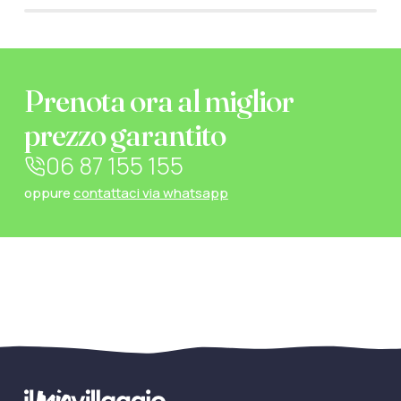
Prenota ora al miglior
prezzo garantito
06 87 155 155
oppure
contattaci via whatsapp