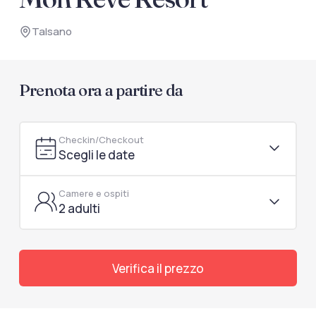
documenti di viaggio.
Talsano
Accedi / Registrati
Prenota ora a partire da
Checkin/Checkout
Scegli le date
Camere e ospiti
2 adulti
Verifica il prezzo