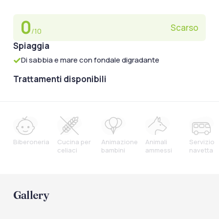
0
Scarso
/10
Spiaggia
Di sabbia e mare con fondale digradante
Trattamenti disponibili
Biberoneria
Cucina per
Animazione
Animali
Servizio
celiaci
bambini
ammessi
navetta
Gallery