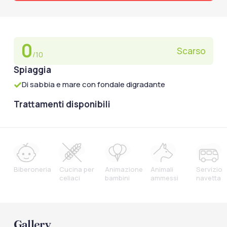
0
Scarso
/10
Spiaggia
Di sabbia e mare con fondale digradante
Trattamenti disponibili
Biberoneria
Cucina per
Animazione
Animali
Servizio
celiaci
bambini
ammessi
navetta
Gallery