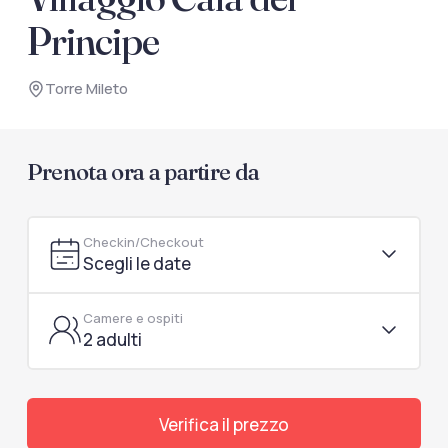
documenti di viaggio.
Principe
Accedi / Registrati
Torre Mileto
Prenota ora a partire da
Checkin/Checkout
Scegli le date
Camere e ospiti
2 adulti
Verifica il prezzo