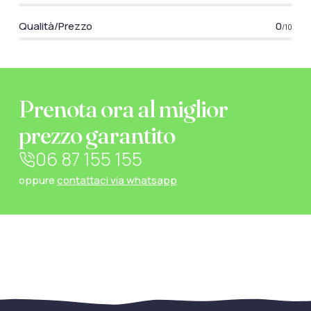
Qualità/Prezzo
0
/10
Prenota ora al miglior
prezzo garantito
06 87 155 155
oppure
contattaci via whatsapp