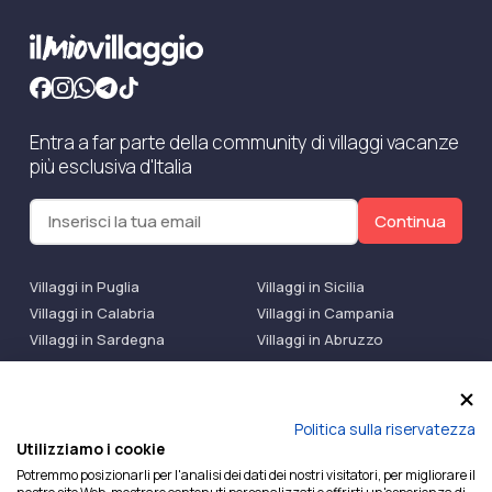
Entra a far parte della community di villaggi vacanze
più esclusiva d'Italia
Continua
Villaggi in Puglia
Villaggi in Sicilia
Villaggi in Calabria
Villaggi in Campania
Villaggi in Sardegna
Villaggi in Abruzzo
Villaggi Bluserena
Villaggi TH Resort
Villaggi Futura
IlMioVillaggio Club
Accedi alle Promo
Politica sulla riservatezza
Utilizziamo i cookie
Ilmiovillaggio è un marchio di Ekiwi S.r.l.
Potremmo posizionarli per l'analisi dei dati dei nostri visitatori, per migliorare il