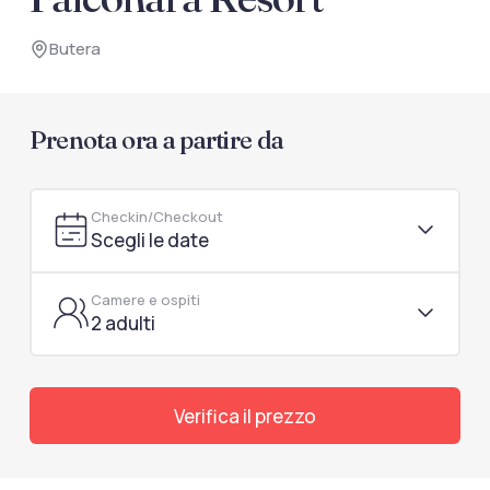
documenti di viaggio.
Butera
Accedi / Registrati
Prenota ora a partire da
Checkin/Checkout
Scegli le date
Camere e ospiti
2 adulti
Verifica il prezzo