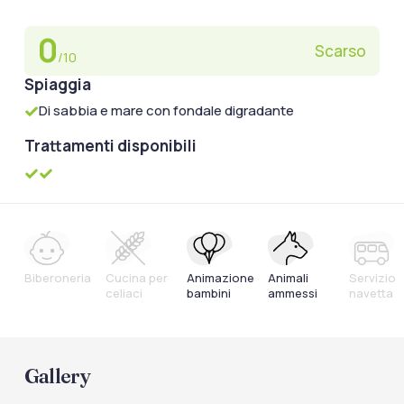
0
Scarso
/10
Spiaggia
Di sabbia e mare con fondale digradante
Trattamenti disponibili
Biberoneria
Cucina per
Animazione
Animali
Servizio
celiaci
bambini
ammessi
navetta
Gallery