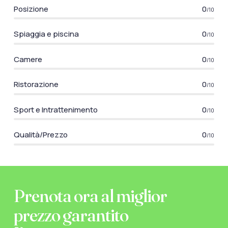
Posizione
0
/10
Spiaggia e piscina
0
/10
Camere
0
/10
Ristorazione
0
/10
Sport e Intrattenimento
0
/10
Qualità/Prezzo
0
/10
Prenota ora al miglior
prezzo garantito