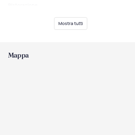
Ristorazione
Bar in spiaggia
Biberoneria
Mostra tutti
Servizio a buffet
Mappa