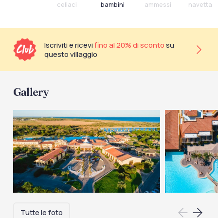
celiaci
bambini
ammessi
navetta
Iscriviti e ricevi
fino al 20% di sconto
su
questo villaggio
Gallery
Tutte le foto