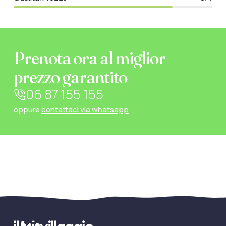
Prenota ora al miglior
prezzo garantito
06 87 155 155
oppure
contattaci via whatsapp