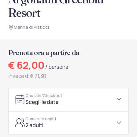
documenti di viaggio.
Resort
Accedi / Registrati
Marina di Pisticci
Prenota ora a partire da
€ 62,00
/ persona
invece di € 71,30
Checkin/Checkout
Scegli le date
Camere e ospiti
2 adulti