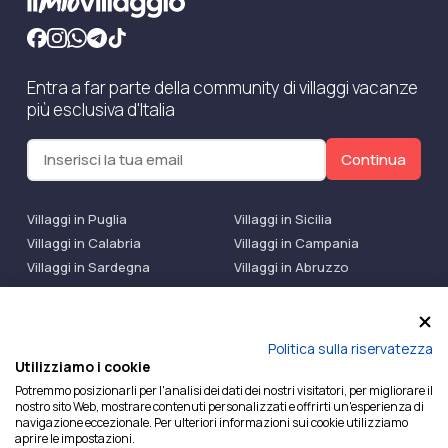
Entra a far parte della community di villaggi vacanze
più esclusiva d'Italia
Continua
Villaggi in Puglia
Villaggi in Sicilia
Villaggi in Calabria
Villaggi in Campania
Villaggi in Sardegna
Villaggi in Abruzzo
Villaggi Bluserena
Villaggi TH Resort
Villaggi Futura
IlMioVillaggio Club
Accedi alle Promo
Politica sulla riservatezza
Utilizziamo i cookie
Ilmiovillaggio è un marchio di Ekiwi S.r.l.
Potremmo posizionarli per l'analisi dei dati dei nostri visitatori, per migliorare il
nostro sito Web, mostrare contenuti personalizzati e offrirti un'esperienza di
Licenza Agenzia Viaggi e Turismo n° 2015/0133251 del
navigazione eccezionale. Per ulteriori informazioni sui cookie utilizziamo
26/02/2015 e coperta da RC per Agenzia di Viaggi n°
aprire le impostazioni.
OX00081147 REVO Specialty LiabilityXTravel Agencies.