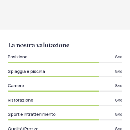
La nostra valutazione
Posizione
8
/10
Spiaggia e piscina
8
/10
Camere
8
/10
Ristorazione
8
/10
Sport e Intrattenimento
8
/10
Qualità/Prezzo
8
/10