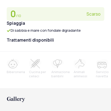
0
Scarso
/10
Spiaggia
Di sabbia e mare con fondale digradante
Trattamenti disponibili
Biberoneria
Cucina per
Animazione
Animali
Servizio
celiaci
bambini
ammessi
navetta
Gallery