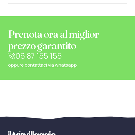
Prenota ora al miglior
prezzo garantito
06 87 155 155
oppure
contattaci via whatsapp