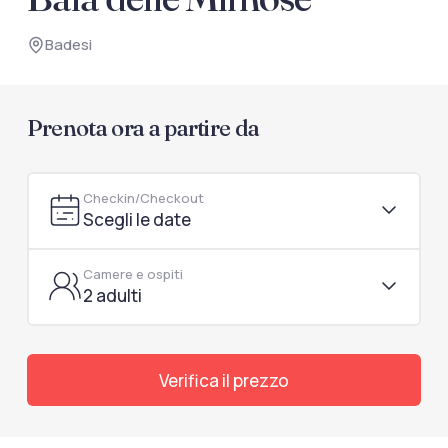
documenti di viaggio.
Badesi
Accedi / Registrati
Prenota ora a partire da
Checkin/Checkout
Scegli le date
Camere e ospiti
2 adulti
Verifica il prezzo