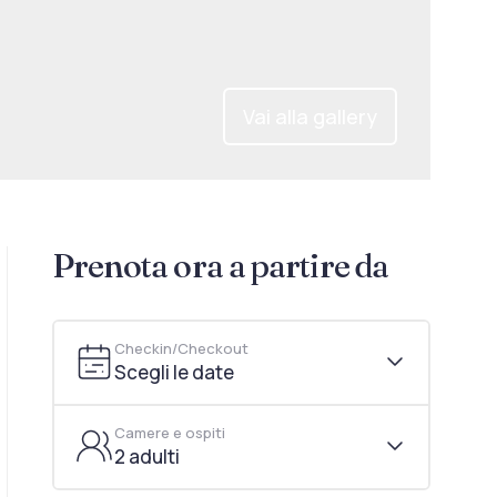
Vai alla gallery
Prenota ora a partire da
Checkin/Checkout
Scegli le date
Camere e ospiti
2 adulti