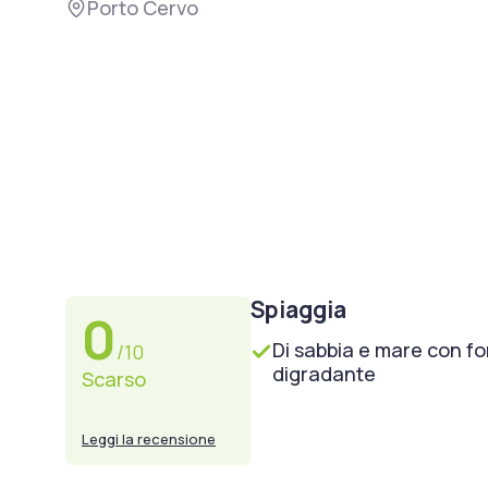
Porto Cervo
Spiaggia
0
Di sabbia e mare con f
/10
digradante
Scarso
Leggi la recensione