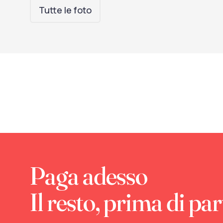
Tutte le foto
Paga adesso
Il resto, prima di par