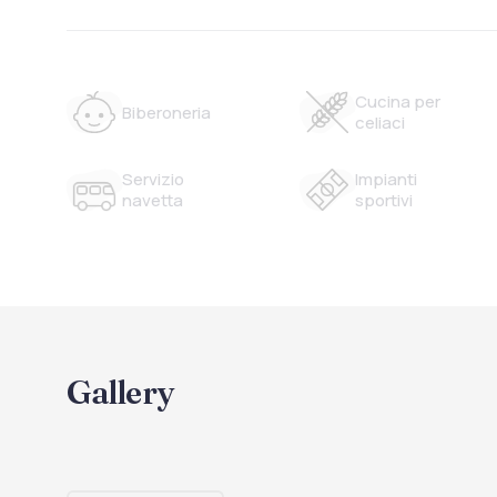
Cucina per
Biberoneria
celiaci
Servizio
Impianti
navetta
sportivi
Gallery