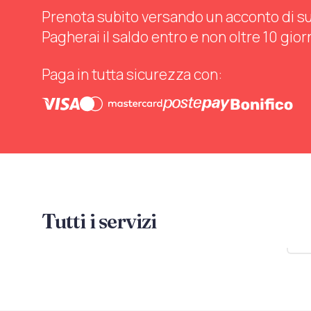
Prenota subito versando un acconto di sul 
Pagherai il saldo entro e non oltre 10 gior
Paga in tutta sicurezza con:
Tutti i servizi
Mo