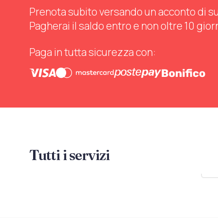
Prenota subito versando un acconto di sul 
Pagherai il saldo entro e non oltre 10 gior
Paga in tutta sicurezza con:
Tutti i servizi
Mo