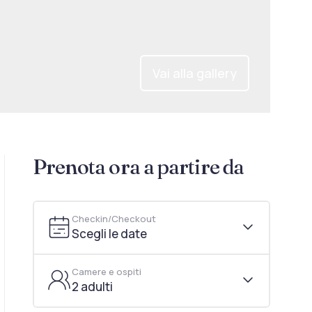
Vai alla gallery
Prenota ora a partire da
Checkin/Checkout
Scegli le date
Camere e ospiti
2 adulti