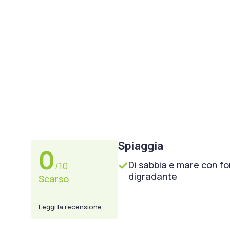
Spiaggia
0
Di sabbia e mare con f
/10
digradante
Scarso
Leggi la recensione