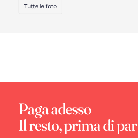
Tutte le foto
Paga adesso
Il resto, prima di par