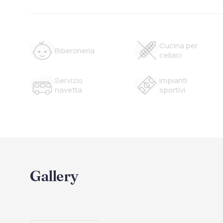
Cucina per
Biberoneria
celiaci
Servizio
Impianti
navetta
sportivi
Gallery